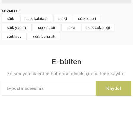
Etiketler :
sürk
sürk salatası
sürki
sürk kalori
sürk yapımı
sürk nedir
sirke
sürk çökeleği
sürklase
sürk baharatı
E-bülten
En son yeniliklerden haberdar olmak için bültene kayıt ol
Kaydol