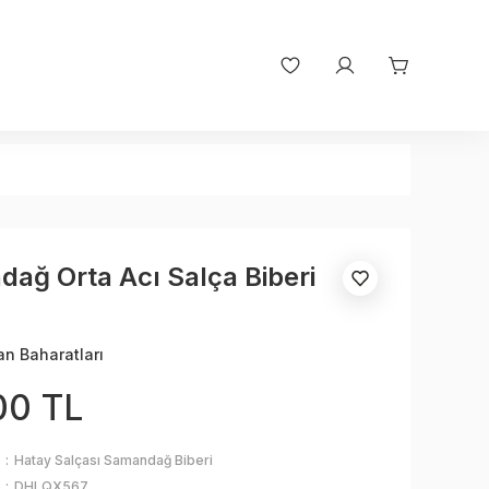
ağ Orta Acı Salça Biberi
an Baharatları
00 TL
Hatay Salçası Samandağ Biberi
DHLQX567