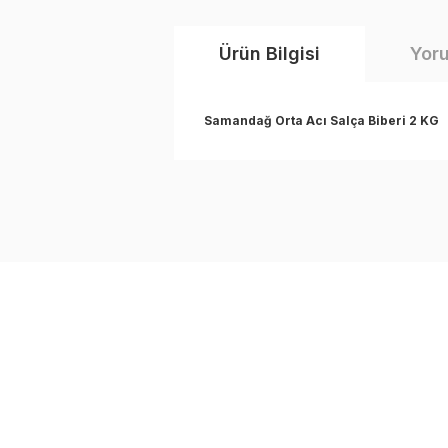
Ürün Bilgisi
Yor
Samandağ Orta Acı Salça Biberi 2 KG
Bu ürünün fiyat bilgisi, resim, ürün a
iletebilirsiniz.
Görüş ve önerileriniz için teşekkür eder
Çok güzel
Ürün resmi kalitesiz, bozuk veya gör
Hataydan gelirken oğlum getirmişti. Bitinc
Ürün açıklamasında eksik bilgiler bul
bir dahakine acı alacağım :)
Ürün bilgilerinde hatalar bulunuyor.
Hülya Akagündüz | 22/01/2021
Ürün fiyatı diğer sitelerden daha pahal
Bu ürüne benzer farklı alternatifler olm
Yorum Yaz