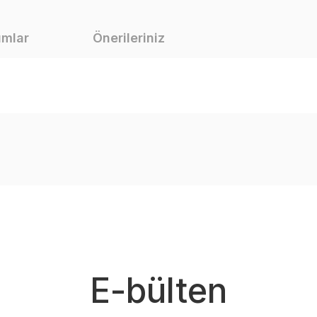
umlar
Önerileriniz
çıklamalarında ve diğer konularda yetersiz gördüğünüz noktaları öneri fo
iz.
üntülenemiyor.
e tekrar aldım tadı çok güzel kesinlikle tavsiye ederim. Kargo 2 günde teslim
unuyor.
ı.
alı.
E-bülten