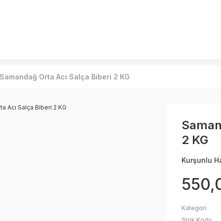
Samandağ Orta Acı Salça Biberi 2 KG
Samand
2 KG
Kurşunlu H
550,
Kategori
Stok Kodu