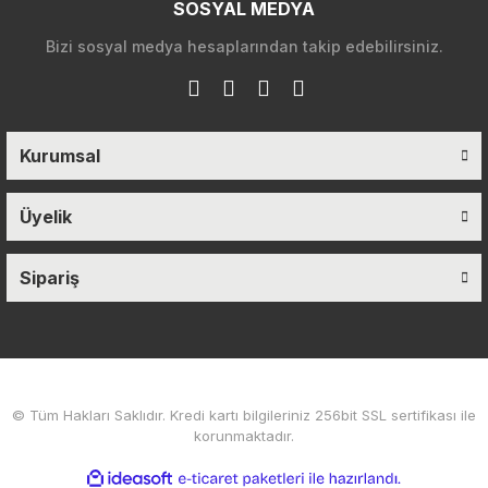
SOSYAL MEDYA
Bizi sosyal medya hesaplarından takip edebilirsiniz.
Kurumsal
Üyelik
Sipariş
© Tüm Hakları Saklıdır. Kredi kartı bilgileriniz 256bit SSL sertifikası ile
korunmaktadır.
ile
ideasoft
e-