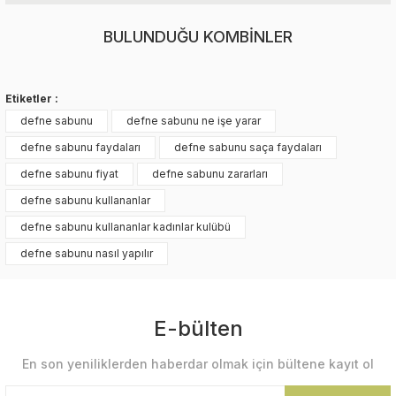
BULUNDUĞU KOMBİNLER
Etiketler :
defne sabunu
defne sabunu ne işe yarar
defne sabunu faydaları
defne sabunu saça faydaları
defne sabunu fiyat
defne sabunu zararları
defne sabunu kullananlar
defne sabunu kullananlar kadınlar kulübü
Kurşunlu Han Baharatları
defne sabunu nasıl yapılır
Defne Yağı 100 ml
200,00 TL
E-bülten
En son yeniliklerden haberdar olmak için bültene kayıt ol
Sepete Ekle