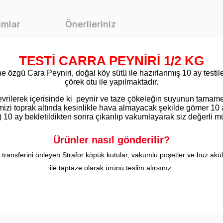
umlar
Önerileriniz
TESTİ CARRA PEYNİRİ 1/2 KG
özgü Cara Peyniri, doğal köy sütü ile hazırlanmış 10 ay testile
çörek otu ile yapılmaktadır.
ilerek içerisinde ki peynir ve taze çökeleğin suyunun tamam
rimizi toprak altında kesinlikle hava almayacak şekilde gömer 10 a
 10 ay bekletildikten sonra çıkarılıp vakumlayarak siz değerli mü
Ürünler nasıl gönderilir?
ı transferini önleyen Strafor köpük kutular, vakumlu poşetler ve buz akül
ile taptaze
olarak ürünü teslim alırsınız.
çıklamalarında ve diğer konularda yetersiz gördüğünüz noktaları öneri fo
Bu ürüne ilk yorumu siz yapın!
iz.