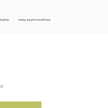
 toptan
hatay peynir kızartması
ol