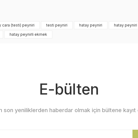
üntülenemiyor.
Yorum Yaz
unuyor.
 cara (testi) peyniri
testi peyniri
hatay peyniri
hatay peyniri
hatay peynirli ekmek
ı.
alı.
E-bülten
Gönder
n son yeniliklerden haberdar olmak için bültene kayıt 