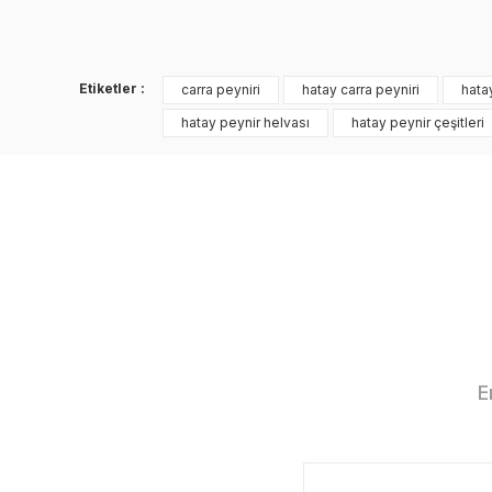
Ürün resmi kalitesiz, bozuk veya gör
Ürün açıklamasında eksik bilgiler bul
Etiketler :
carra peyniri
hatay carra peyniri
hatay
Ürün bilgilerinde hatalar bulunuyor.
hatay peynir helvası
hatay peynir çeşitleri
Ürün fiyatı diğer sitelerden daha pahal
Bu ürüne benzer farklı alternatifler olm
E