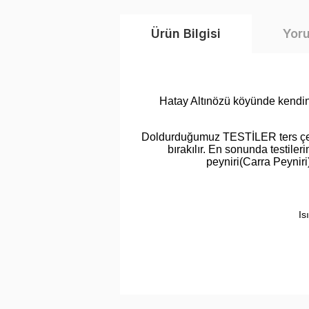
Ürün Bilgisi
Yor
Hatay Altınözü köyünde kendine 
Doldurduğumuz TESTİLER ters çevr
bırakılır. En sonunda testile
peyniri(Carra Peyniri)
Is
Bu ürünün fiyat bilgisi, resim, ürün a
iletebilirsiniz.
Görüş ve önerileriniz için teşekkür eder