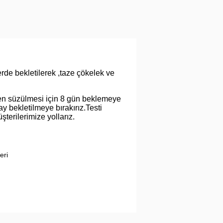
rde bekletilerek ,taze çökelek ve
en süzülmesi için 8 gün beklemeye
y bekletilmeye bırakırız.Testi
şterilerimize yollarız.
eri
rmunu kullanarak tarafımıza