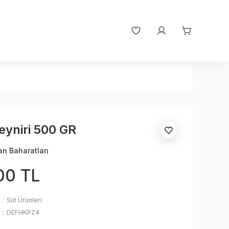
Peyniri 500 GR
an Baharatları
00 TL
Süt Ürünleri
DEFHKPZ4